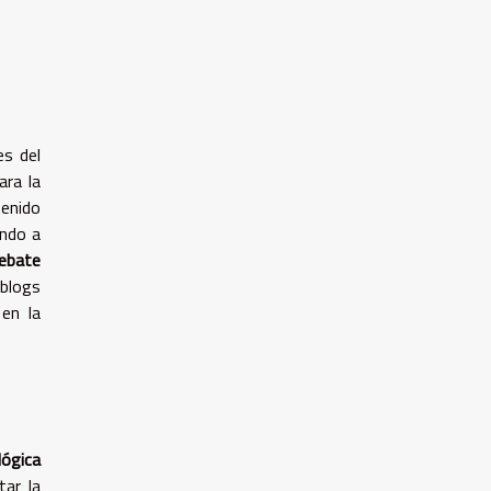
s del
ara la
tenido
endo a
ebate
 blogs
 en la
lógica
tar la