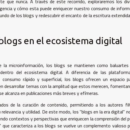
nte que nunca. A través de este recorrido, exploraremos los di
rgencia y cómo esta puede enriquecer nuestro consumo de inform
do de los blogs y redescubrir el encanto de la escritura extendida
blogs en el ecosistema digital
 la microinformación, los blogs se mantienen como baluartes 
l dentro del ecosistema digital. A diferencia de las platafor
onsumo rápido y superficial, los blogs ofrecen un espacio pa
iten desarrollar temas con la amplitud que estos merecen, fomenta
se alcanza en publicaciones más breves y efímeras.
ados de la curación de contenido, permitiendo a los autores fil
elevancia y utilidad. De este modo, los "blogs en la era digital" n
endo contextos y perspectivas que enriquecen la comprensión del p
o" que caracteriza a los blogs se vuelve un complemento valioso p