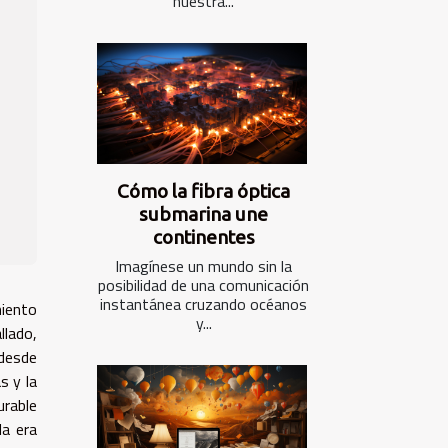
nuestra...
Cómo la fibra óptica
submarina une
continentes
Imagínese un mundo sin la
posibilidad de una comunicación
instantánea cruzando océanos
miento
y...
llado,
 desde
s y la
urable
la era