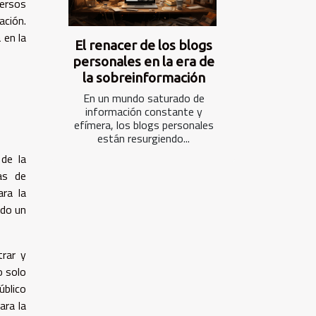
versos
ación.
 en la
El renacer de los blogs
personales en la era de
la sobreinformación
En un mundo saturado de
información constante y
efímera, los blogs personales
están resurgiendo...
de la
mas de
ra la
ndo un
trar y
o solo
úblico
ara la