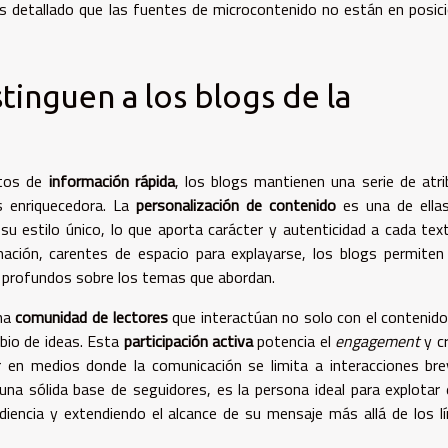
is detallado que las fuentes de microcontenido no están en posic
stinguen a los blogs de la
ntos de
información rápida
, los blogs mantienen una serie de atr
s enriquecedora. La
personalización de contenido
es una de ellas
su estilo único, lo que aporta carácter y autenticidad a cada tex
ación, carentes de espacio para explayarse, los blogs permiten
s profundos sobre los temas que abordan.
una
comunidad de lectores
que interactúan no solo con el contenido
mbio de ideas. Esta
participación activa
potencia el
engagement
y c
zar en medios donde la comunicación se limita a interacciones br
una sólida base de seguidores, es la persona ideal para explotar
udiencia y extendiendo el alcance de su mensaje más allá de los l