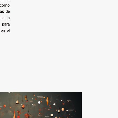
como
ias de
ta la
s para
 en el