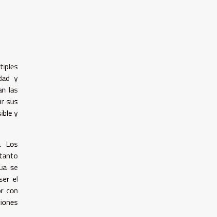
iples
idad y
n las
ir sus
ible y
. Los
 tanto
nua se
er el
or con
ciones