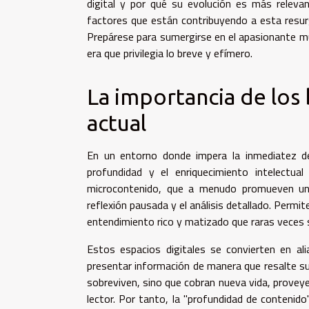
digital y por qué su evolución es más releva
factores que están contribuyendo a esta resu
Prepárese para sumergirse en el apasionante mun
era que privilegia lo breve y efímero.
La importancia de los 
actual
En un entorno donde impera la inmediatez de
profundidad y el enriquecimiento intelectua
microcontenido, que a menudo promueven un c
reflexión pausada y el análisis detallado. Perm
entendimiento rico y matizado que raras veces 
Estos espacios digitales se convierten en ali
presentar información de manera que resalte su r
sobreviven, sino que cobran nueva vida, provey
lector. Por tanto, la "profundidad de contenid