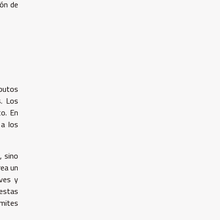
ión de
ibutos
. Los
to. En
 a los
, sino
rea un
eves y
 estas
ímites