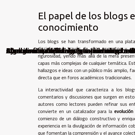
El papel de los blogs 
conocimiento
Los blogs se han transformado en una plat
disciplinas. A través de ellos, expertos y 
Ayuda instantánea: imágenes como puente
Algoritmos predictivos y la privacidad onl
Cómo la fibra óptica submarina une cont
El renacer de los blogs personales en la 
Inteligencia artificial y creatividad: ¿pue
rigurosidad, yendo más allá de la mera prese
capas más complejas de cualquier temática. Es
hallazgos e ideas con un público más amplio, fac
directa que en foros académicos tradicionales.
La interactividad que caracteriza a los blo
comentarios y discusiones que surgen en estos
autores como lectores pueden refinar sus ent
convierte en un catalizador para la
evolución
comienzo de un diálogo constructivo y enriqu
experiencia en la divulgación de información co
que fomentan la comprensión y el avance colect