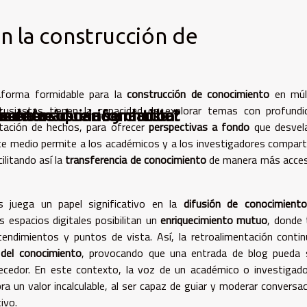
en la construcción de
aforma formidable para la
construcción de conocimiento
en múlt
entusiastas tienen la capacidad de explorar temas con profund
 entre usuario y chatbot
ine
inentes
era de la sobreinformación
de una máquina ser artista?
ntación de hechos, para ofrecer
perspectivas a fondo
que desvela
te medio permite a los académicos y a los investigadores compart
ilitando así la
transferencia de conocimiento
de manera más acces
gs juega un papel significativo en la
difusión de conocimiento
 espacios digitales posibilitan un
enriquecimiento mutuo
, donde
endimientos y puntos de vista. Así, la retroalimentación conti
 del conocimiento
, provocando que una entrada de blog pueda s
ecedor. En este contexto, la voz de un académico o investigad
bra un valor incalculable, al ser capaz de guiar y moderar conversa
ivo.